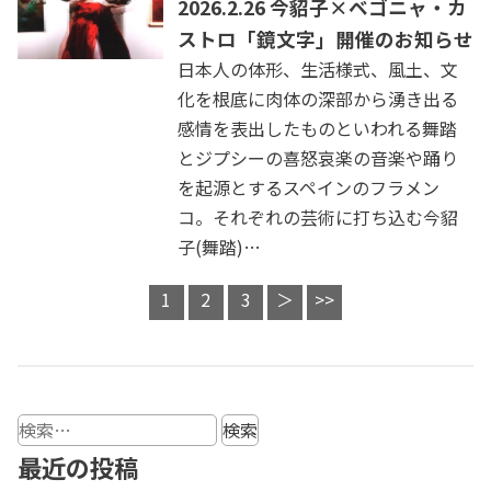
2026.2.26 今貂子×ベゴニャ・カ
ストロ「鏡文字」開催のお知らせ
日本人の体形、生活様式、風土、文
化を根底に肉体の深部から湧き出る
感情を表出したものといわれる舞踏
とジプシーの喜怒哀楽の音楽や踊り
を起源とするスペインのフラメン
コ。それぞれの芸術に打ち込む今貂
子(舞踏)…
1
2
3
＞
>>
検
索:
最近の投稿