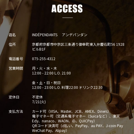
店名
INDÉPENDANTS アンデパンダン
住所
京都府京都市中京区三条通り御幸町東入弁慶石町56 1928
ビルB1F
電話番号
075-255-4312
営業時間
月・火・水・木
12:00 - 22:00 L.O. 21:00
金・土・日・祝日
12:00 - 23:00 L.O. 料理22:00 ドリンク22:30
定休日
不定休
7/21(火)
支払方法
カード可（VISA、Master、JCB、AMEX、Diners）
電子マネー可（交通系電子マネー（Suicaなど）、楽天
Edy、nanaco、WAON、iD、QUICPay）
QRコード決済可（d払い、PayPay、au PAY、J-coin Pay
WeChat Pay、Alipay）