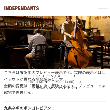
こちらは確認用のプレビュー表示です。実際の表示とはレ
TOP
ランチメニュー
イアウトが異なる場合があります。
LUNCH MENU［12:00 - 14:00］
金額の変更は「更新」後に反映されます。プレビューでは
九条ネギのボンゴレビアンコ
確認できません。
九条ネギのボンゴレビアンコ