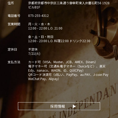
住所
京都府京都市中京区三条通り御幸町東入弁慶石町56 1928
ビルB1F
電話番号
075-255-4312
営業時間
月・火・水・木
12:00 - 22:00 L.O. 21:00
金・土・日・祝日
12:00 - 23:00 L.O. 料理22:00 ドリンク22:30
定休日
不定休
7/21(火)
支払方法
カード可（VISA、Master、JCB、AMEX、Diners）
電子マネー可（交通系電子マネー（Suicaなど）、楽天
Edy、nanaco、WAON、iD、QUICPay）
QRコード決済可（d払い、PayPay、au PAY、J-coin Pay
WeChat Pay、Alipay）
採用情報
▶