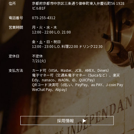
住所
京都府京都市中京区三条通り御幸町東入弁慶石町56 1928
ビルB1F
電話番号
075-255-4312
営業時間
月・火・水・木
12:00 - 22:00 L.O. 21:00
金・土・日・祝日
12:00 - 23:00 L.O. 料理22:00 ドリンク22:30
定休日
不定休
7/21(火)
支払方法
カード可（VISA、Master、JCB、AMEX、Diners）
電子マネー可（交通系電子マネー（Suicaなど）、楽天
Edy、nanaco、WAON、iD、QUICPay）
QRコード決済可（d払い、PayPay、au PAY、J-coin Pay
WeChat Pay、Alipay）
採用情報
▶