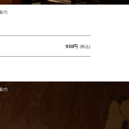
げ)
930円
(税込)
げ)