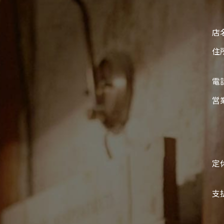
店
住
電
営
定
支