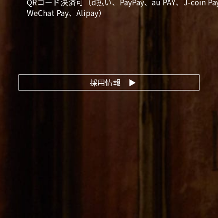
QRコード決済可（d払い、PayPay、au PAY、J-coin Pa
WeChat Pay、Alipay）
採用情報
▶