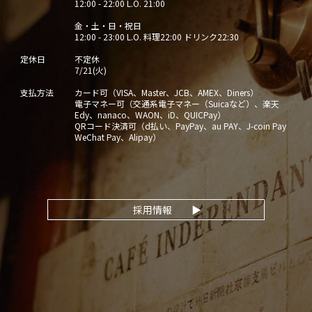
12:00 - 22:00 L.O. 21:00
金・土・日・祝日
12:00 - 23:00 L.O. 料理22:00 ドリンク22:30
定休日
不定休
7/21(火)
支払方法
カード可（VISA、Master、JCB、AMEX、Diners）
電子マネー可（交通系電子マネー（Suicaなど）、楽天
Edy、nanaco、WAON、iD、QUICPay）
QRコード決済可（d払い、PayPay、au PAY、J-coin Pay
WeChat Pay、Alipay）
採用情報
▶