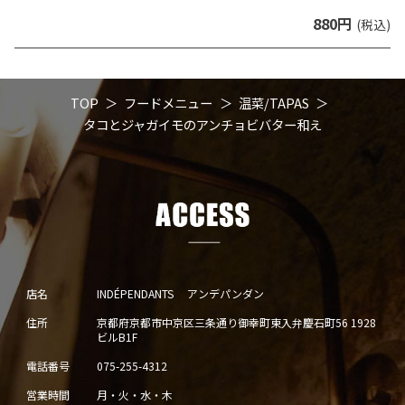
880円
(税込)
TOP
フードメニュー
温菜/TAPAS
タコとジャガイモのアンチョビバター和え
店名
INDÉPENDANTS アンデパンダン
住所
京都府京都市中京区三条通り御幸町東入弁慶石町56 1928
ビルB1F
電話番号
075-255-4312
営業時間
月・火・水・木