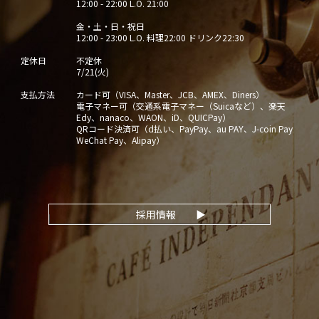
12:00 - 22:00 L.O. 21:00
金・土・日・祝日
12:00 - 23:00 L.O. 料理22:00 ドリンク22:30
定休日
不定休
7/21(火)
支払方法
カード可（VISA、Master、JCB、AMEX、Diners）
電子マネー可（交通系電子マネー（Suicaなど）、楽天
Edy、nanaco、WAON、iD、QUICPay）
QRコード決済可（d払い、PayPay、au PAY、J-coin Pay
WeChat Pay、Alipay）
採用情報
▶