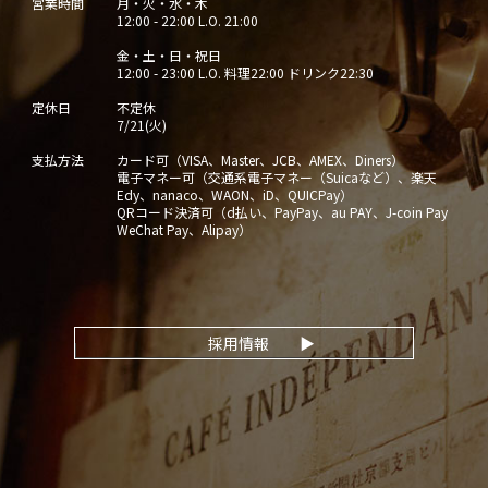
営業時間
月・火・水・木
12:00 - 22:00 L.O. 21:00
金・土・日・祝日
12:00 - 23:00 L.O. 料理22:00 ドリンク22:30
定休日
不定休
7/21(火)
支払方法
カード可（VISA、Master、JCB、AMEX、Diners）
電子マネー可（交通系電子マネー（Suicaなど）、楽天
Edy、nanaco、WAON、iD、QUICPay）
QRコード決済可（d払い、PayPay、au PAY、J-coin Pay
WeChat Pay、Alipay）
採用情報
▶