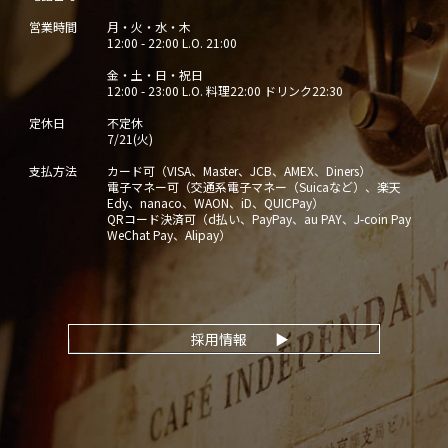
営業時間
月・火・水・木
12:00 - 22:00 L.O. 21:00
金・土・日・祝日
12:00 - 23:00 L.O. 料理22:00 ドリンク22:30
定休日
不定休
7/21(火)
支払方法
カード可（VISA、Master、JCB、AMEX、Diners）
電子マネー可（交通系電子マネー（Suicaなど）、楽天
Edy、nanaco、WAON、iD、QUICPay）
QRコード決済可（d払い、PayPay、au PAY、J-coin Pay
WeChat Pay、Alipay）
採用情報
▶