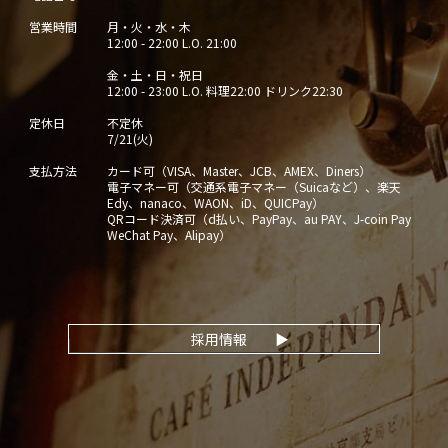
営業時間
月・火・水・木
12:00 - 22:00 L.O. 21:00
金・土・日・祝日
12:00 - 23:00 L.O. 料理22:00 ドリンク22:30
定休日
不定休
7/21(火)
支払方法
カード可（VISA、Master、JCB、AMEX、Diners）
電子マネー可（交通系電子マネー（Suicaなど）、楽天
Edy、nanaco、WAON、iD、QUICPay）
QRコード決済可（d払い、PayPay、au PAY、J-coin Pay
WeChat Pay、Alipay）
採用情報
▶