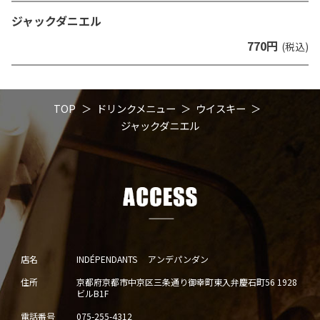
ジャックダニエル
770円
(税込)
TOP
ドリンクメニュー
ウイスキー
ジャックダニエル
店名
INDÉPENDANTS アンデパンダン
住所
京都府京都市中京区三条通り御幸町東入弁慶石町56 1928
ビルB1F
電話番号
075-255-4312