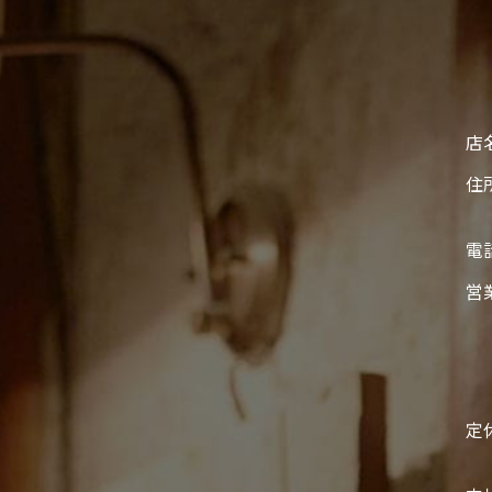
店
住
電
営
定