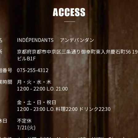
名
INDÉPENDANTS アンデパンダン
所
京都府京都市中京区三条通り御幸町東入弁慶石町56 19
ビルB1F
話番号
075-255-4312
業時間
月・火・水・木
12:00 - 22:00 L.O. 21:00
金・土・日・祝日
12:00 - 23:00 L.O. 料理22:00 ドリンク22:30
休日
不定休
7/21(火)