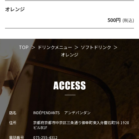
オレンジ
500円
(税込)
TOP
ドリンクメニュー
ソフトドリンク
オレンジ
店名
INDÉPENDANTS アンデパンダン
住所
京都府京都市中京区三条通り御幸町東入弁慶石町56 1928
ビルB1F
電話番号
075-255-4312