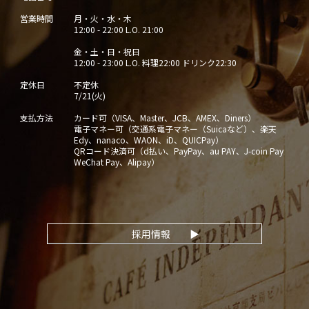
営業時間
月・火・水・木
12:00 - 22:00 L.O. 21:00
金・土・日・祝日
12:00 - 23:00 L.O. 料理22:00 ドリンク22:30
定休日
不定休
7/21(火)
支払方法
カード可（VISA、Master、JCB、AMEX、Diners）
電子マネー可（交通系電子マネー（Suicaなど）、楽天
Edy、nanaco、WAON、iD、QUICPay）
QRコード決済可（d払い、PayPay、au PAY、J-coin Pay
WeChat Pay、Alipay）
採用情報
▶