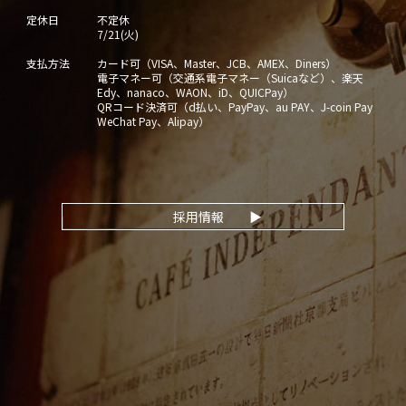
定休日
不定休
7/21(火)
支払方法
カード可（VISA、Master、JCB、AMEX、Diners）
電子マネー可（交通系電子マネー（Suicaなど）、楽天
Edy、nanaco、WAON、iD、QUICPay）
QRコード決済可（d払い、PayPay、au PAY、J-coin Pay
WeChat Pay、Alipay）
採用情報
▶