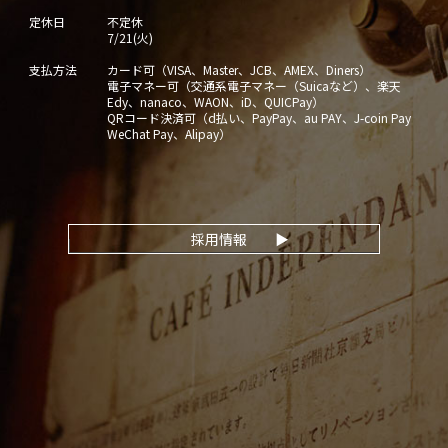
定休日
不定休
7/21(火)
支払方法
カード可（VISA、Master、JCB、AMEX、Diners）
電子マネー可（交通系電子マネー（Suicaなど）、楽天
Edy、nanaco、WAON、iD、QUICPay）
QRコード決済可（d払い、PayPay、au PAY、J-coin Pay
WeChat Pay、Alipay）
採用情報
▶