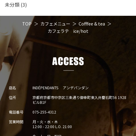
未分類
(3)
TOP
カフェメニュー
Cofffee & tea
カフェラテ ice/hot
店名
INDÉPENDANTS アンデパンダン
住所
京都府京都市中京区三条通り御幸町東入弁慶石町56 1928
ビルB1F
電話番号
075-255-4312
営業時間
月・火・水・木
12:00 - 22:00 L.O. 21:00