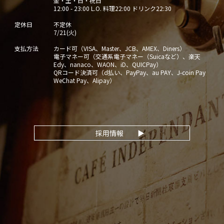
金・土・日・祝日
12:00 - 23:00 L.O. 料理22:00 ドリンク22:30
定休日
不定休
7/21(火)
支払方法
カード可（VISA、Master、JCB、AMEX、Diners）
電子マネー可（交通系電子マネー（Suicaなど）、楽天
Edy、nanaco、WAON、iD、QUICPay）
QRコード決済可（d払い、PayPay、au PAY、J-coin Pay
WeChat Pay、Alipay）
採用情報
▶