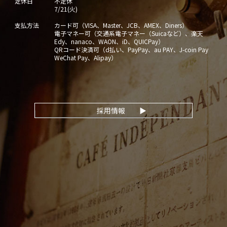
定休日
不定休
7/21(火)
支払方法
カード可（VISA、Master、JCB、AMEX、Diners）
電子マネー可（交通系電子マネー（Suicaなど）、楽天
Edy、nanaco、WAON、iD、QUICPay）
QRコード決済可（d払い、PayPay、au PAY、J-coin Pay
WeChat Pay、Alipay）
採用情報
▶