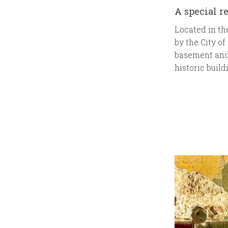
A special r
Located in the
by the City of
basement and 
historic build