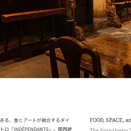
FOOD, SPACE, a
ある、食とアートが融合するダイ
ロ「INDÉPENDANTS」。関西建
The dining bistro 