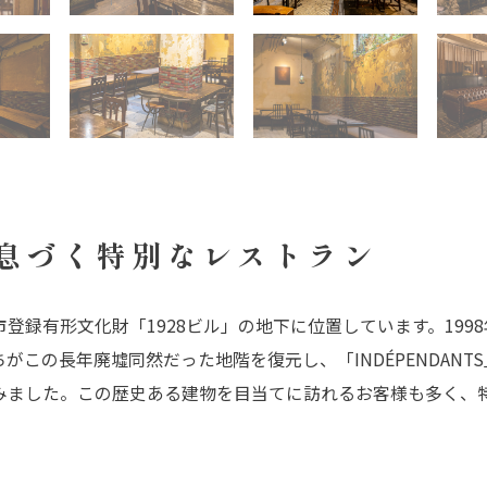
息づく
特別なレストラン
登録有形文化財「1928ビル」の地下に位置しています。199
がこの長年廃墟同然だった地階を復元し、「INDÉPENDANT
みました。この歴史ある建物を目当てに訪れるお客様も多く、
。