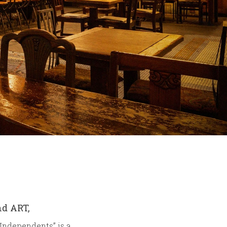
nd ART,
“Independents” is a