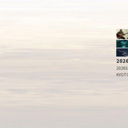
2026
2026S
KYOT