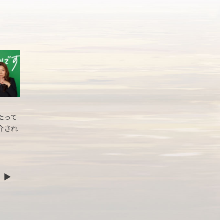
たって
介され
▶