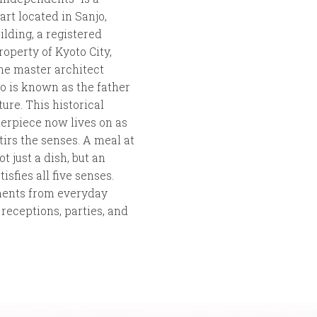
art located in Sanjo,
ilding, a registered
roperty of Kyoto City,
he master architect
o is known as the father
ure. This historical
erpiece now lives on as
tirs the senses. A meal at
ot just a dish, but an
isfies all five senses.
ments from everyday
receptions, parties, and