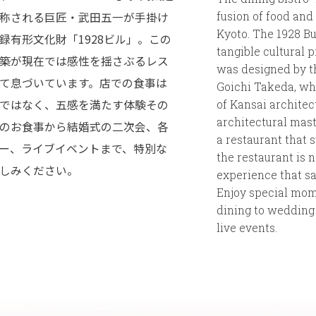
称される巨匠・武田五一が手掛け
fusion of food and 
Kyoto. The 1928 Bu
録有形文化財「1928ビル」。この
tangible cultural p
築が現在では感性を揺さぶるレス
was designed by t
て息づいています。店での食事は
Goichi Takeda, wh
ではなく、五感を満たす体験その
of Kansai architect
architectural mast
のお食事から結婚式の二次会、各
a restaurant that s
ー、ライブイベントまで、特別な
the restaurant is n
しみください。
experience that sat
Enjoy special mo
dining to wedding 
live events.