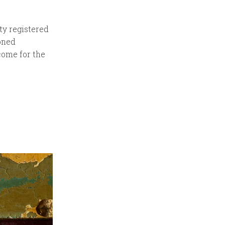
ty registered
doned
come for the